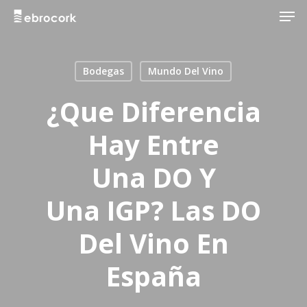
Skip
to
main
Bodegas
Mundo Del Vino
content
¿Que Diferencia
Hay Entre
Una DO Y
Una IGP? Las DO
Del Vino En
España