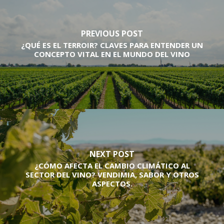
PREVIOUS POST
¿QUÉ ES EL TERROIR? CLAVES PARA ENTENDER UN
CONCEPTO VITAL EN EL MUNDO DEL VINO
NEXT POST
¿CÓMO AFECTA EL CAMBIO CLIMÁTICO AL
SECTOR DEL VINO? VENDIMIA, SABOR Y OTROS
ASPECTOS.